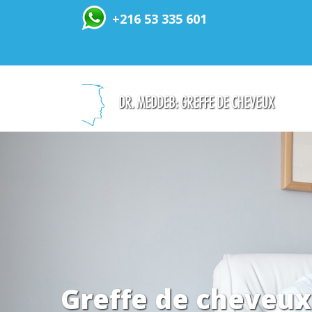
+216 53 335 601
DR. MEDDEB: GREFFE DE CHEVEUX
Greffe de cheveux