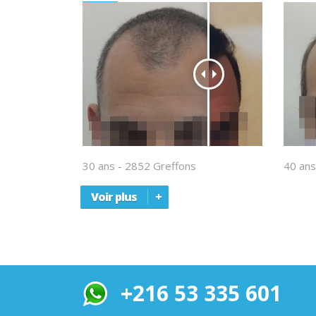
30 ans - 2852 Greffons
40 ans
Voir plus
+216 53 335 601